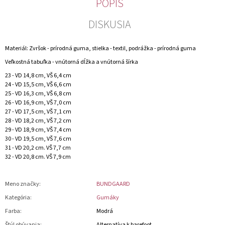
POPIS
DISKUSIA
Materiál: Zvršok - prírodná guma, stielka - textil, podrážka - prírodná guma
Veľkostná tabuľka - vnútorná dĺžka a vnútorná šírka
23 - VD 14,8 cm, VŠ 6,4 cm
24 - VD 15,5 cm, VŠ 6,6 cm
25 - VD 16,3 cm, VŠ 6,8 cm
26 - VD 16,9 cm, VŠ 7,0 cm
27 - VD 17,5 cm, VŠ 7,1 cm
28 - VD 18,2 cm, VŠ 7,2 cm
29 - VD 18,9 cm, VŠ 7,4 cm
30 - VD 19,5 cm, VŠ 7,6 cm
31 - VD 20,2 cm. VŠ 7,7 cm
32 - VD 20,8 cm. VŠ 7,9 cm
Meno značky
:
BUNDGAARD
Kategória
:
Gumáky
Farba
:
Modrá
Štýl obúvania
:
Alternatíva k barefoot