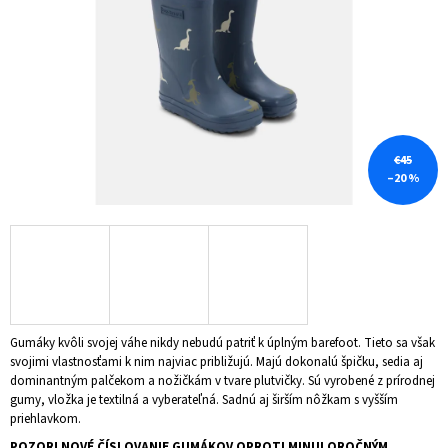
Á
J
S
Ť
?
€45
–20 %
HĽADAŤ
O
D
Gumáky kvôli svojej váhe nikdy nebudú patriť k úplným barefoot. Tieto sa však
P
svojimi vlastnosťami k nim najviac približujú. Majú dokonalú špičku, sedia aj
O
dominantným palčekom a nožičkám v tvare plutvičky. Sú vyrobené z prírodnej
R
gumy, vložka je textilná a vyberateľná. Sadnú aj širším nôžkam s vyšším
Ú
priehlavkom.
Č
A
POZOR! NOVÉ ČÍSLOVANIE GUMÁKOV OPROTI MINULOROČNÝM