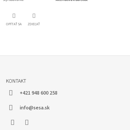
OPÝTAŤ SA
ZDIEĽAŤ
Z
Á
KONTAKT
P
Ä
+421 948 600 258
T
I
info@sesa.sk
E