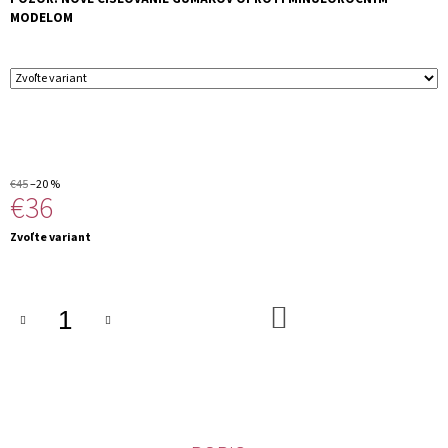
M
MODELOM
E
€45
–20 %
€36
Jednotková
Zvoľte variant
cena:
DO
KOŠÍKA