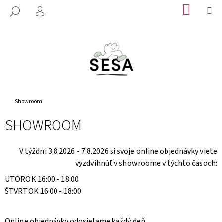
K
Prejsť
NÁKUP
M
HĽADAŤ
na
KOŠÍK
O
PRIHLÁSENIE
SPÄŤ
SPÄŤ
obsah
Š
Í
Č
K
O
P
O
Domov
T
Showroom
R
SHOWROOM
E
B
V týždni 3.8.2026 - 7.8.2026 si svoje online objednávky viete
U
vyzdvihnúť v showroome v týchto časoch:
J
UTOROK 16:00 - 18:00
E
ŠTVRTOK 16:00 - 18:00
T
E
N
Online objednávky odosielame každý deň.