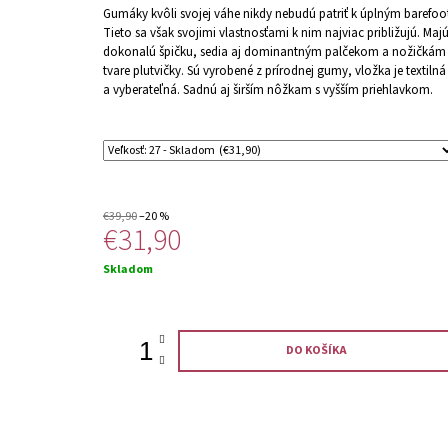
Gumáky kvôli svojej váhe nikdy nebudú patriť k úplným barefoo
Tieto sa však svojimi vlastnosťami k nim najviac približujú. Maj
dokonalú špičku, sedia aj dominantným palčekom a nožičkám
tvare plutvičky. Sú vyrobené z prírodnej gumy, vložka je textilná
a vyberateľná. Sadnú aj širším nôžkam s vyšším priehlavkom.
€39,90
–20 %
€31,90
Jednotková
Skladom
cena:
DO KOŠÍKA