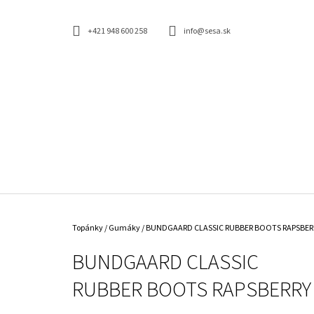
K
Prejsť
na
O
SPÄŤ
SPÄŤ
obsah
+421 948 600 258
info@sesa.sk
DO
DO
Š
OBCHODU
OBCHODU
Í
K
Domov
Topánky
/
Gumáky
/
BUNDGAARD CLASSIC RUBBER BOOTS RAPSBER
BUNDGAARD CLASSIC
RUBBER BOOTS RAPSBERRY