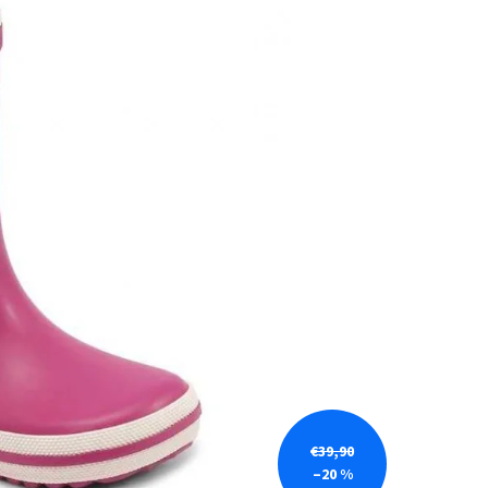
€39,90
–20 %