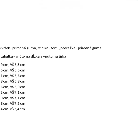
Zvršok - prírodná guma, stielka - textil, podrážka - prírodná guma
 tabuľka - vnútorná dĺžka a vnútorná šírka
4,9 cm, VŠ 6,3 cm
5,5 cm, VŠ 6,5 cm
6,1 cm, VŠ 6,6 cm
6,8 cm, VŠ 6,8 cm
7,6 cm, VŠ 6,9 cm
8,2 cm, VŠ 7,1 cm
8,9 cm, VŠ 7,1 cm
9,8 cm, VŠ 7,2 cm
,4 cm. VŠ 7,4 cm