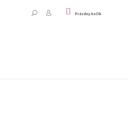
NÁKUPNÝ
HĽADAŤ
KOŠÍK
Prázdny košík
PRIHLÁSENIE