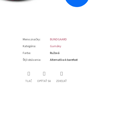
Meno značky
:
BUNDGAARD
Kategória
:
Gumáky
Farba
:
Ružová
Štýl obúvania
:
Alternatíva k barefoot
TLAČ
OPÝTAŤ SA
ZDIEĽAŤ