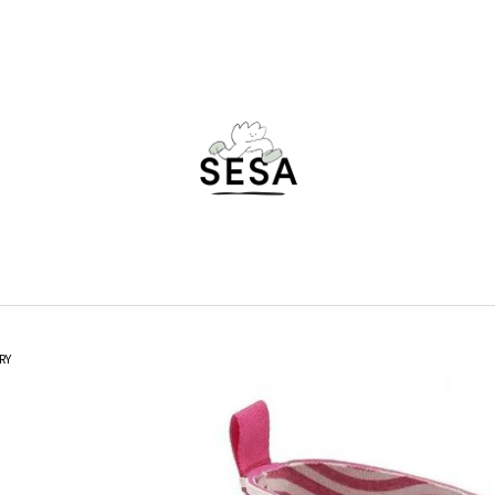
ČO POTREBUJETE NÁJSŤ?
HĽADAŤ
ODPORÚČAME
RY