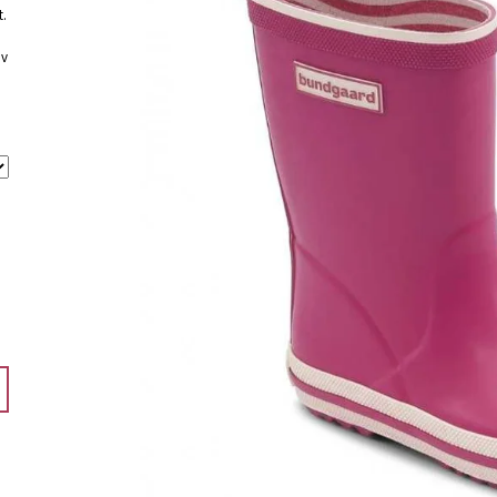
t.
ú
 v