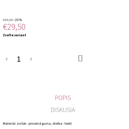
M
E
€36,90
–20 %
€29,50
Jednotková
Zvoľte variant
cena:
DO
KOŠÍKA
POPIS
DISKUSIA
Materiál: zvršok - prirodná guma, stielka - textil