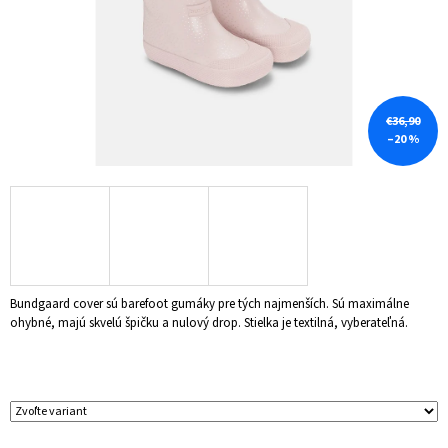
Á
J
S
Ť
?
€36,90
–20 %
HĽADAŤ
Bundgaard cover sú barefoot gumáky pre tých najmenších. Sú maximálne
O
ohybné, majú skvelú špičku a nulový drop. Stielka je textilná, vyberateľná.
D
P
O
R
Ú
Č
A