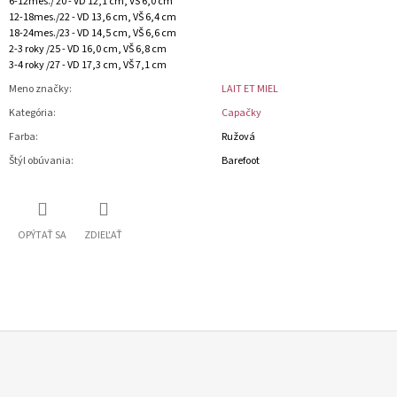
6-12mes./ 20 - VD 12,1 cm, VŠ 6,0 cm
12-18mes./22 - VD 13,6 cm, VŠ 6,4 cm
18-24mes./23 - VD 14,5 cm, VŠ 6,6 cm
2-3 roky /25 - VD 16,0 cm, VŠ 6,8 cm
3-4 roky /27 - VD 17,3 cm, VŠ 7,1 cm
Meno značky
:
LAIT ET MIEL
Kategória
:
Capačky
Farba
:
Ružová
Štýl obúvania
:
Barefoot
OPÝTAŤ SA
ZDIEĽAŤ
Z