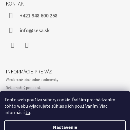
Á
KONTAKT
P
Ä
+421 948 600 258
T
I
info@sesa.sk
E
Facebook
Instagram
INFORMÁCIE PRE VÁS
Všeobecné obchodné podmienky
Reklamačný poriadok
Ochrana osobných údajov a poučenie o cookies
Tento web používa súbory cookie. Ďalším prechádzaním
Formulár odstúpenie od zmluvy
tohto webu vyjadrujete súhlas s ich používaním. Viac
informácií
tu
.
Reklamačný formulár
Showroom
Nastavenie