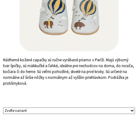
Á
J
S
Ť
?
Nádherné kožené capačky sú ručne vyrábané priamo v Paríži. Majú výborný
tvar špičky, sú mäkkučké a ľahké, ideálne pre nechodcov na doma, do nosiča,
HĽADAŤ
kočiara či do herne. Sú veľmi pohodlné, skvelé na prvé kroky. Sú určené na
normálne až širšie nôžky s normálnym až vyšším priehlavkom. Podrážka je
protišmyková.
O
D
P
O
R
Ú
Č
A