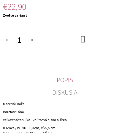
€22,90
M
E
Jednotková
Zvoľte variant
cena:
DO
KOŠÍKA
POPIS
DISKUSIA
Materiál: koža
Barefoot : áno
Veľkostná tabuľka - vnútorná dĺžka a šírka
0-6mes./19 - VD 11,0 cm, VŠ 5,5 cm