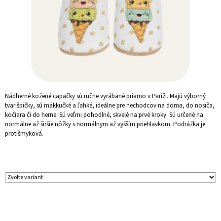
Á
J
S
Ť
?
Nádherné kožené capačky sú ručne vyrábané priamo v Paríži. Majú výborný
tvar špičky, sú mäkkučké a ľahké, ideálne pre nechodcov na doma, do nosiča,
HĽADAŤ
kočiara či do herne. Sú veľmi pohodlné, skvelé na prvé kroky. Sú určené na
normálne až širšie nôžky s normálnym až vyšším priehlavkom. Podrážka je
protišmyková.
O
D
P
O
R
Ú
Č
A