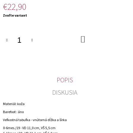
€22,90
M
E
Jednotková
Zvoľte variant
cena:
DO
KOŠÍKA
POPIS
DISKUSIA
Materiál: koža
Barefoot : áno
Veľkostná tabuľka - vnútorná dĺžka a šírka
0-6mes./19 - VD 11,0 cm, VŠ 5,5 cm