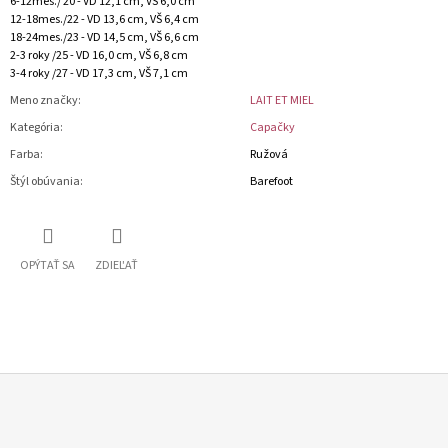
6-12mes./ 20 - VD 12,1 cm, VŠ 6,0 cm
12-18mes./22 - VD 13,6 cm, VŠ 6,4 cm
18-24mes./23 - VD 14,5 cm, VŠ 6,6 cm
2-3 roky /25 - VD 16,0 cm, VŠ 6,8 cm
3-4 roky /27 - VD 17,3 cm, VŠ 7,1 cm
Meno značky
:
LAIT ET MIEL
Kategória
:
Capačky
Farba
:
Ružová
Štýl obúvania
:
Barefoot
OPÝTAŤ SA
ZDIEĽAŤ
Z