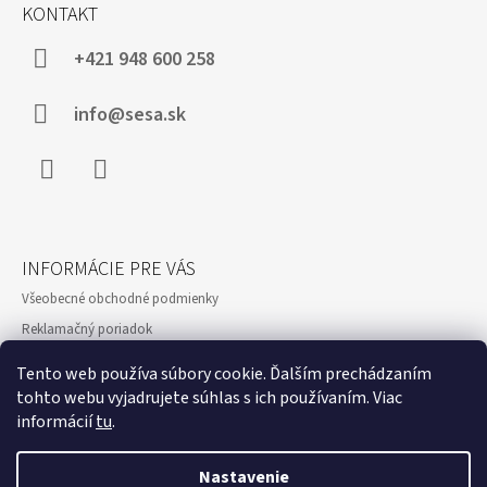
Á
KONTAKT
P
Ä
+421 948 600 258
T
I
info@sesa.sk
E
Facebook
Instagram
INFORMÁCIE PRE VÁS
Všeobecné obchodné podmienky
Reklamačný poriadok
Ochrana osobných údajov a poučenie o cookies
Tento web používa súbory cookie. Ďalším prechádzaním
Formulár odstúpenie od zmluvy
tohto webu vyjadrujete súhlas s ich používaním. Viac
informácií
tu
.
Reklamačný formulár
Showroom
Nastavenie