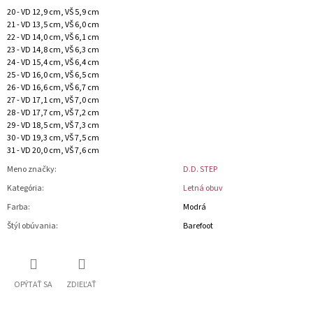
20 - VD 12,9 cm, VŠ 5,9 cm
21 - VD 13,5 cm, VŠ 6,0 cm
22 - VD 14,0 cm, VŠ 6,1 cm
23 - VD 14,8 cm, VŠ 6,3 cm
24 - VD 15,4 cm, VŠ 6,4 cm
25 - VD 16,0 cm, VŠ 6,5 cm
26 - VD 16,6 cm, VŠ 6,7 cm
27 - VD 17,1 cm, VŠ 7,0 cm
28 - VD 17,7 cm, VŠ 7,2 cm
29 - VD 18,5 cm, VŠ 7,3 cm
30 - VD 19,3 cm, VŠ 7,5 cm
31 - VD 20,0 cm, VŠ 7,6 cm
Meno značky
:
D.D. STEP
Kategória
:
Letná obuv
Farba
:
Modrá
Štýl obúvania
:
Barefoot
OPÝTAŤ SA
ZDIEĽAŤ