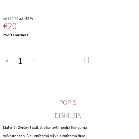
M
E
od €29,90
až –39 %
€20
Jednotková
Zvoľte variant
cena:
DO
KOŠÍKA
POPIS
DISKUSIA
Materiál: Zvršok- textil, stielka-textil, podrážka-guma
Veľkostná tabuľka - vnútorná dĺžka a vnútorná šírka