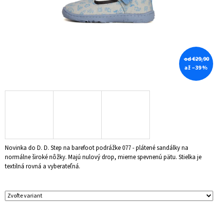
Á
J
S
Ť
?
od €29,90
až –39 %
HĽADAŤ
Novinka do D. D. Step na barefoot podrážke 077 - plátené sandálky na
O
normálne široké nôžky. Majú nulový drop, mierne spevnenú pätu. Stielka je
D
textilná rovná a vyberateľná.
P
O
R
Ú
Č
A