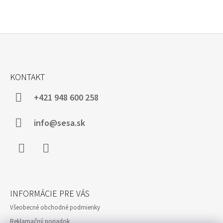
Z
Á
KONTAKT
P
Ä
+421 948 600 258
T
I
info@sesa.sk
E
Facebook
Instagram
INFORMÁCIE PRE VÁS
Všeobecné obchodné podmienky
Reklamačný poriadok