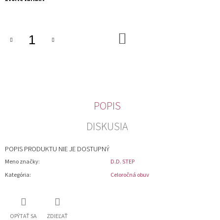
M
cena:
E
DO
KOŠÍKA
POPIS
DISKUSIA
POPIS PRODUKTU NIE JE DOSTUPNÝ
Meno značky
:
D.D. STEP
Kategória
:
Celoročná obuv
OPÝTAŤ SA
ZDIEĽAŤ