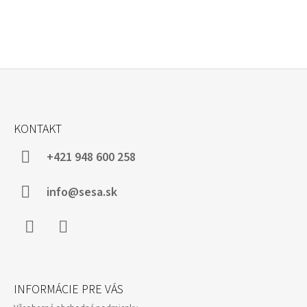
Z
Á
KONTAKT
P
Ä
+421 948 600 258
T
I
info@sesa.sk
E
Facebook
Instagram
INFORMÁCIE PRE VÁS