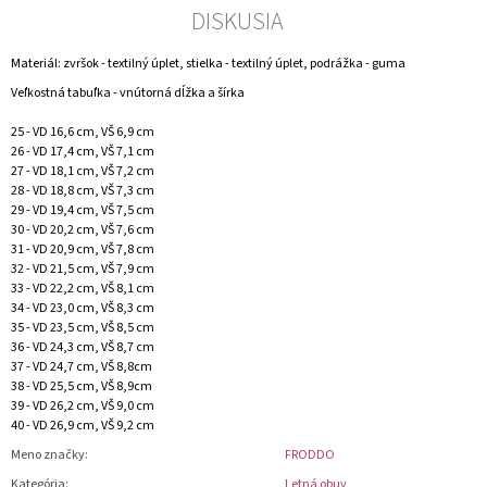
DISKUSIA
Materiál: zvršok - textilný úplet, stielka - textilný úplet, podrážka - guma
Veľkostná tabuľka - vnútorná dĺžka a šírka
25 - VD 16,6 cm, VŠ 6,9 cm
26 - VD 17,4 cm, VŠ 7,1 cm
27 - VD 18,1 cm, VŠ 7,2 cm
28 - VD 18,8 cm, VŠ 7,3 cm
29 - VD 19,4 cm, VŠ 7,5 cm
30 - VD 20,2 cm, VŠ 7,6 cm
31 - VD 20,9 cm, VŠ 7,8 cm
32 - VD 21,5 cm, VŠ 7,9 cm
33 - VD 22,2 cm, VŠ 8,1 cm
34 - VD 23,0 cm, VŠ 8,3 cm
35 - VD 23,5 cm, VŠ 8,5 cm
36 - VD 24,3 cm, VŠ 8,7 cm
37 - VD 24,7 cm, VŠ 8,8cm
38 - VD 25,5 cm, VŠ 8,9cm
39 - VD 26,2 cm, VŠ 9,0 cm
40 - VD 26,9 cm, VŠ 9,2 cm
Meno značky
:
FRODDO
Kategória
:
Letná obuv