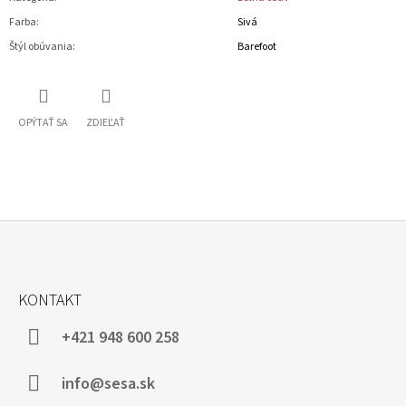
Farba
:
Sivá
Štýl obúvania
:
Barefoot
OPÝTAŤ SA
ZDIEĽAŤ
Z
Á
KONTAKT
P
Ä
+421 948 600 258
T
I
info@sesa.sk