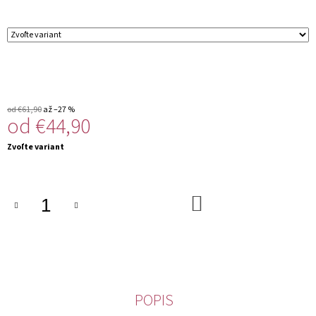
M
E
od €61,90
až –27 %
od
€44,90
Jednotková
Zvoľte variant
cena:
DO
KOŠÍKA
POPIS