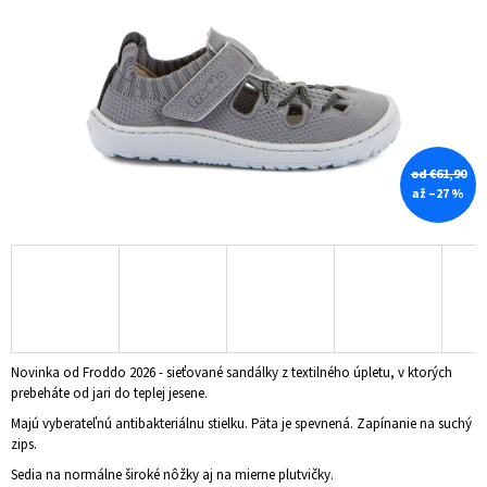
Á
J
S
Ť
?
od €61,90
až –27 %
HĽADAŤ
O
D
Novinka od Froddo 2026 - sieťované sandálky z textilného úpletu, v ktorých
P
prebeháte od jari do teplej jesene.
O
R
Majú vyberateľnú antibakteriálnu stielku. Päta je spevnená. Zapínanie na suchý
Ú
zips.
Č
Sedia na normálne široké nôžky aj na mierne plutvičky.
A