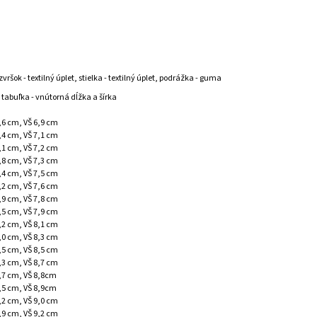
zvršok - textilný úplet, stielka - textilný úplet, podrážka - guma
 tabuľka - vnútorná dĺžka a šírka
6,6 cm, VŠ 6,9 cm
7,4 cm, VŠ 7,1 cm
8,1 cm, VŠ 7,2 cm
8,8 cm, VŠ 7,3 cm
9,4 cm, VŠ 7,5 cm
0,2 cm, VŠ 7,6 cm
0,9 cm, VŠ 7,8 cm
1,5 cm, VŠ 7,9 cm
2,2 cm, VŠ 8,1 cm
3,0 cm, VŠ 8,3 cm
3,5 cm, VŠ 8,5 cm
4,3 cm, VŠ 8,7 cm
4,7 cm, VŠ 8,8cm
5,5 cm, VŠ 8,9cm
6,2 cm, VŠ 9,0 cm
6,9 cm, VŠ 9,2 cm