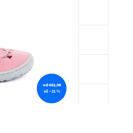
od €61,90
až –21 %