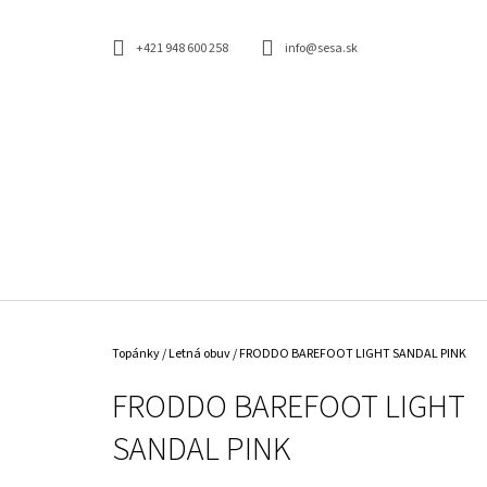
K
Prejsť
na
O
SPÄŤ
SPÄŤ
obsah
+421 948 600 258
info@sesa.sk
DO
DO
Š
OBCHODU
OBCHODU
Í
K
Domov
Topánky
/
Letná obuv
/
FRODDO BAREFOOT LIGHT SANDAL PINK
FRODDO BAREFOOT LIGHT
SANDAL PINK