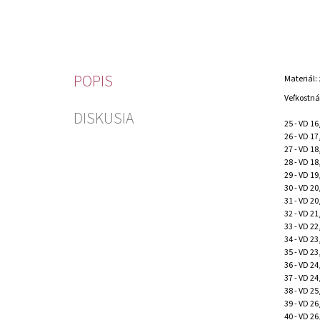
POPIS
Materiál: 
Veľkostná
DISKUSIA
25 - VD 1
26 - VD 1
27 - VD 1
28 - VD 1
29 - VD 1
30 - VD 2
31 - VD 2
32 - VD 2
33 - VD 2
34 - VD 2
35 - VD 2
36 - VD 2
37 - VD 2
38 - VD 2
39 - VD 2
40 - VD 2