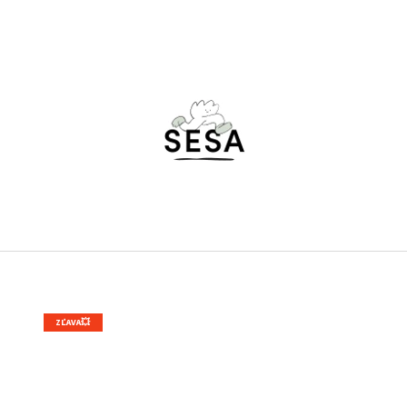
ČO POTREBUJETE NÁJSŤ?
HĽADAŤ
ODPORÚČAME
ZĽAVA💥