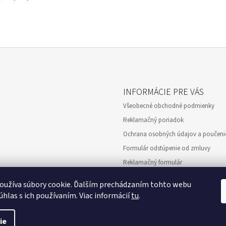
INFORMÁCIE PRE VÁS
Všeobecné obchodné podmienky
Reklamačný poriadok
Ochrana osobných údajov a poučenie
Formulár odstúpenie od zmluvy
Reklamačný formulár
Showroom
oužíva súbory cookie. Ďalším prechádzaním tohto webu
úhlas s ich používaním. Viac informácií
tu
.
ie