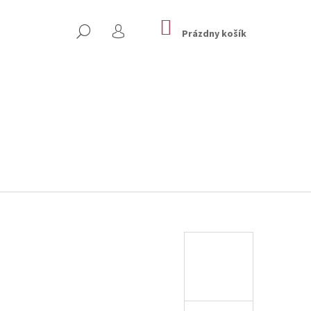
NÁKUPNÝ
HĽADAŤ
KOŠÍK
Prázdny košík
PRIHLÁSENIE