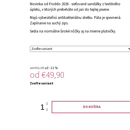
Novinka od Froddo 2026 - sieťované sandálky z textilného
úpletu, v ktorých prebeháte od jari do teplej jesene.
Majú vyberateľnú antibakteriálnu stielku. Päta je spevnená.
Zapínanie na suchý zips.
Sedia na normálne široké nôžky aj na mierne plutvičky.
od €61,90
až –21 %
od
€49,90
Jednotková
Zvoľte variant
cena:
DO KOŠÍKA