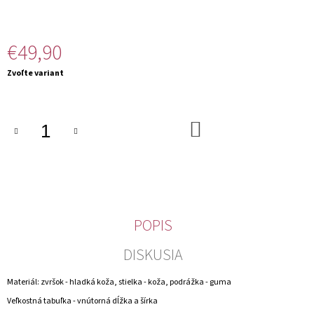
M
E
€49,90
Jednotková
Zvoľte variant
cena:
DO
KOŠÍKA
POPIS
DISKUSIA
Materiál: zvršok - hladká koža, stielka - koža, podrážka - guma
Veľkostná tabuľka - vnútorná dĺžka a šírka