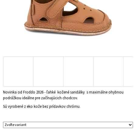
Á
J
S
Ť
?
HĽADAŤ
Novinka od Froddo 2026 - ľahké kožené sandálky s maximálne ohybnou
O
podrážkou ideálne pre začínajúcich chodcov.
D
P
Sú vyrobené z eko kože bez prídavkov chrómu.
O
R
Ú
Č
A