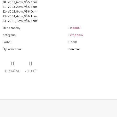
20 - VD 12,6 cm, VŠ 5,7 cm
21 - VD 13,2 cm, VŠ 5,8 cm
22 - VD 13,8 cm, VŠ 6,0cm
23 - VD 14,4 cm, VŠ 6,1 cm
24 - VD 15,1 cm, VŠ 6,2 cm
Meno značky
:
FRODDO
Kategória
:
Letná obuv
Farba
:
Hnedá
Štýl obúvania
:
Barefoot
OPÝTAŤ SA
ZDIEĽAŤ
Z