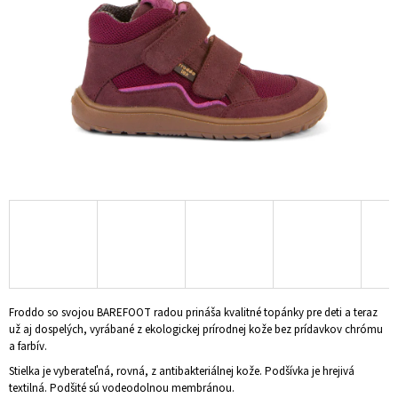
Á
J
S
Ť
?
HĽADAŤ
O
D
P
Froddo so svojou BAREFOOT radou prináša kvalitné topánky pre deti a teraz
O
už aj dospelých, vyrábané z ekologickej prírodnej kože bez prídavkov chrómu
R
a farbív.
Ú
Stielka je v
yberateľná, rovná, z antibakteriálnej kože. Podšívka je hrejivá
Č
textilná.
Podšité sú vodeodolnou membránou.
A