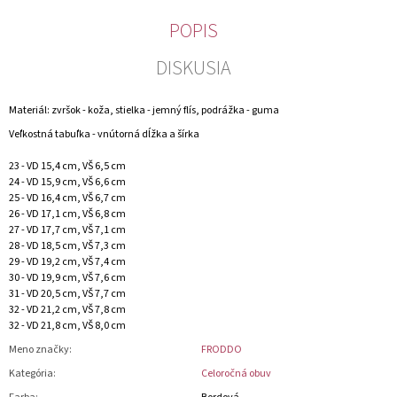
POPIS
DISKUSIA
Materiál: zvršok - koža, stielka - jemný flís, podrážka - guma
Veľkostná tabuľka - vnútorná dĺžka a šírka
23 - VD 15,4 cm, VŠ 6,5 cm
24 - VD 15,9 cm, VŠ 6,6 cm
25 - VD 16,4 cm, VŠ 6,7 cm
26 - VD 17,1 cm, VŠ 6,8 cm
27 - VD 17,7 cm, VŠ 7,1 cm
28 - VD 18,5 cm, VŠ 7,3 cm
29 - VD 19,2 cm, VŠ 7,4 cm
30 - VD 19,9 cm, VŠ 7,6 cm
31 - VD 20,5 cm, VŠ 7,7 cm
32 - VD 21,2 cm, VŠ 7,8 cm
32 - VD 21,8 cm, VŠ 8,0 cm
Meno značky
:
FRODDO
Kategória
:
Celoročná obuv