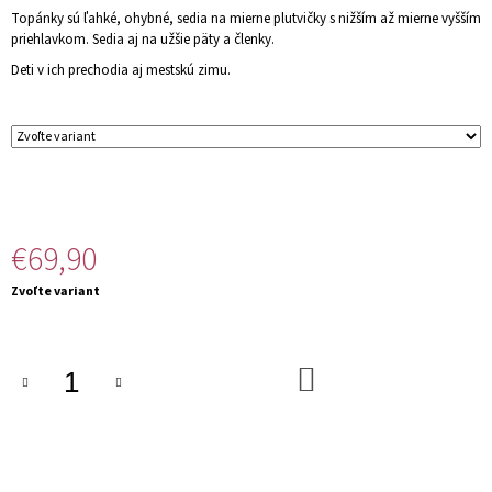
M
Topánky sú ľahké, ohybné, sedia na mierne plutvičky s nižším až mierne vyšším
E
priehlavkom. Sedia aj na užšie päty a členky.
Deti v ich prechodia aj mestskú zimu.
€69,90
Jednotková
Zvoľte variant
cena:
DO
KOŠÍKA