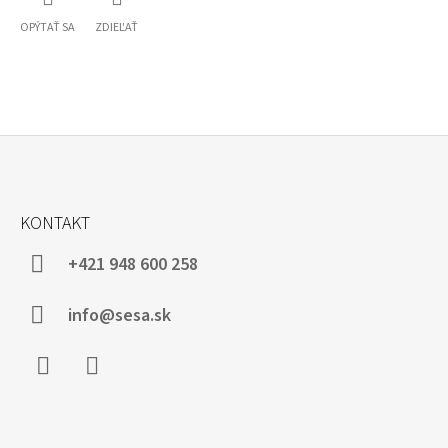
OPÝTAŤ SA
ZDIEĽAŤ
Z
Á
KONTAKT
P
Ä
+421 948 600 258
T
I
info@sesa.sk
E
Facebook
Instagram