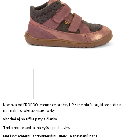
Á
J
S
Ť
?
HĽADAŤ
O
D
Novinka od FRODDO jesenné celoročky UP s membránou, ktoré sedia na
P
normálne široké až širšie nôžky.
O
R
Vhodné aj na užšie päty a členky.
Ú
Tento model sedí aj na vyššie priehlavky.
Č
A
Majú vyberateľnú antibakteriálnu stielku a spevnenú pätu.