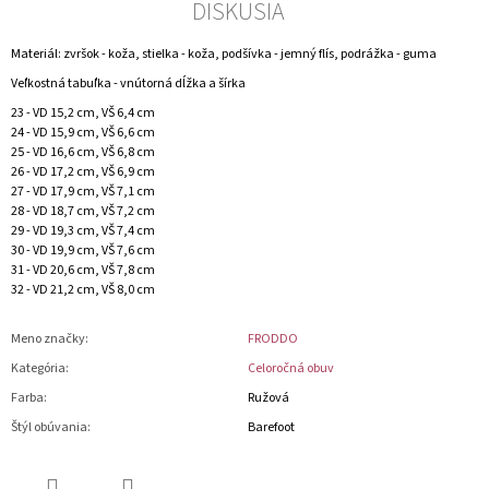
DISKUSIA
Materiál: zvršok - koža, stielka - koža, podšívka - jemný flís, podrážka - guma
Veľkostná tabuľka - vnútorná dĺžka a šírka
23 - VD 15,2 cm, VŠ 6,4 cm
24 - VD 15,9 cm, VŠ 6,6 cm
25 - VD 16,6 cm, VŠ 6,8 cm
26 - VD 17,2 cm, VŠ 6,9 cm
27 - VD 17,9 cm, VŠ 7,1 cm
28 - VD 18,7 cm, VŠ 7,2 cm
29 - VD 19,3 cm, VŠ 7,4 cm
30 - VD 19,9 cm, VŠ 7,6 cm
31 - VD 20,6 cm, VŠ 7,8 cm
32 - VD 21,2 cm, VŠ 8,0 cm
Meno značky
:
FRODDO
Kategória
:
Celoročná obuv
Farba
:
Ružová
Štýl obúvania
:
Barefoot