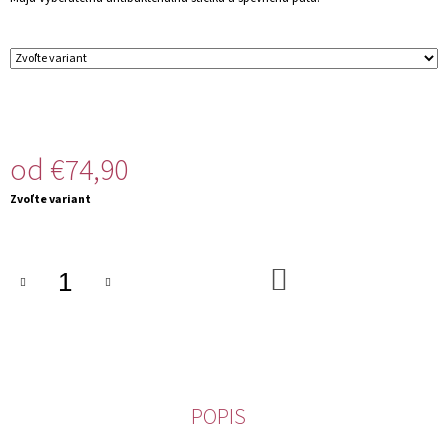
M
E
od
€74,90
Jednotková
Zvoľte variant
cena:
DO
KOŠÍKA
POPIS