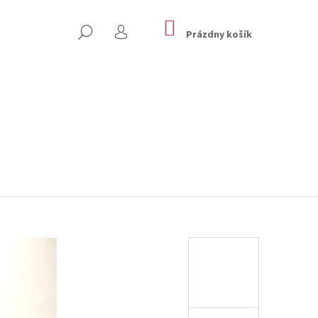
NÁKUPNÝ
HĽADAŤ
KOŠÍK
Prázdny košík
PRIHLÁSENIE