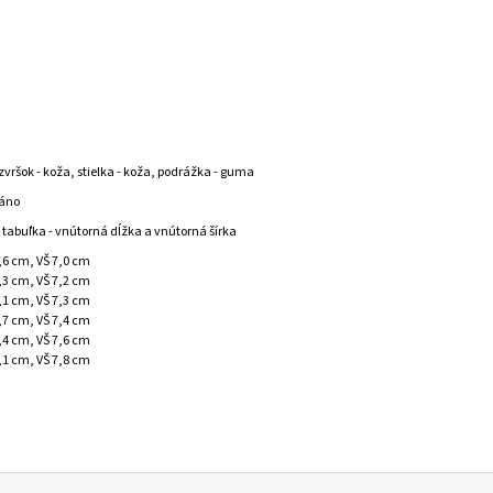
zvršok - koža, stielka - koža, podrážka - guma
 áno
 tabuľka - vnútorná dĺžka a vnútorná šírka
5,6 cm, VŠ 7,0 cm
6,3 cm, VŠ 7,2 cm
7,1 cm, VŠ 7,3 cm
7,7 cm, VŠ 7,4 cm
8,4 cm, VŠ 7,6 cm
9,1 cm, VŠ 7,8 cm