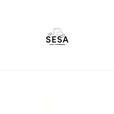
ČO POTREBUJETE NÁJSŤ?
HĽADAŤ
ODPORÚČAME