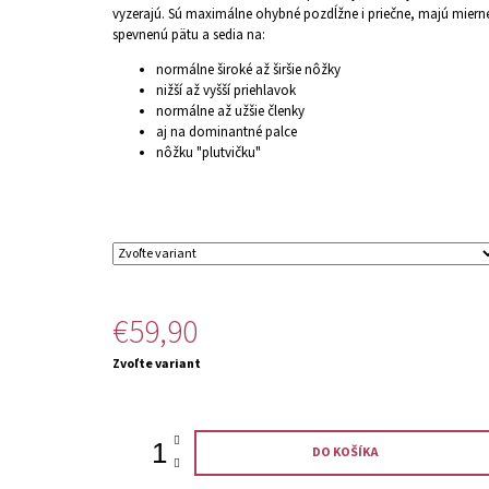
vyzerajú. Sú maximálne ohybné pozdĺžne i priečne, majú miern
spevnenú pätu a sedia na:
normálne široké až širšie nôžky
nižší až vyšší priehlavok
normálne až užšie členky
aj na dominantné palce
nôžku "plutvičku"
€59,90
Jednotková
Zvoľte variant
cena:
DO KOŠÍKA