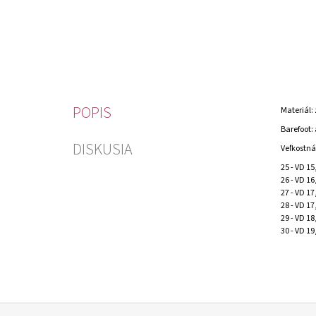
POPIS
Materiál: 
Barefoot:
DISKUSIA
Veľkostná
25 - VD 1
26 - VD 1
27 - VD 1
28 - VD 1
29 - VD 1
30 - VD 1