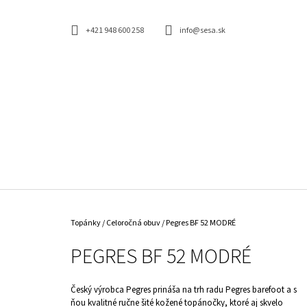
K
Prejsť
na
O
SPÄŤ
SPÄŤ
obsah
+421 948 600 258
info@sesa.sk
DO
DO
Š
OBCHODU
OBCHODU
Í
K
Domov
Topánky
/
Celoročná obuv
/
Pegres BF 52 MODRÉ
PEGRES BF 52 MODRÉ
Český výrobca Pegres prináša na trh radu Pegres barefoot a s
ňou kvalitné ručne šité kožené topánočky, ktoré aj skvelo