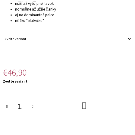
nižší až vyšší priehlavok
M
normálne až užšie členky
E
aj na dominantné palce
nôžku "plutvičku"
€46,90
Jednotková
Zvoľte variant
cena:
DO
KOŠÍKA