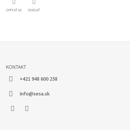
OPÝTAŤ SA
ZDIEĽAŤ
Z
Á
KONTAKT
P
Ä
+421 948 600 258
T
I
info@sesa.sk
E
Facebook
Instagram