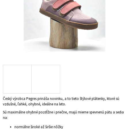
Á
J
S
Ť
?
HĽADAŤ
O
D
Český výrobca Pegres prináša novinku, a to tieto štýlové plátenky, ktoré sú
P
vzdušné, ľahké, ohybné, ideálne na leto.
O
R
Sú maximálne ohybné pozdĺžne i priečne, majú mierne spevnenú pätu a sedia
Ú
na:
Č
normálne široké až širšie nôžky
A