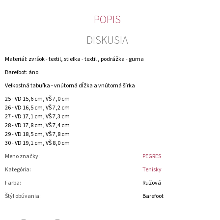
POPIS
DISKUSIA
Materiál: zvršok - textil, stielka - textil , podrážka - guma
Barefoot: áno
Veľkostná tabuľka - vnútorná dĺžka a vnútorná šírka
25 - VD 15,6 cm, VŠ 7,0 cm
26 - VD 16,5 cm, VŠ 7,2 cm
27 - VD 17,1 cm, VŠ 7,3 cm
28 - VD 17,8 cm, VŠ 7,4 cm
29 - VD 18,5 cm, VŠ 7,8 cm
30 - VD 19,1 cm, VŠ 8,0 cm
Meno značky
:
PEGRES
Kategória
:
Tenisky
Farba
:
Ružová
Štýl obúvania
:
Barefoot