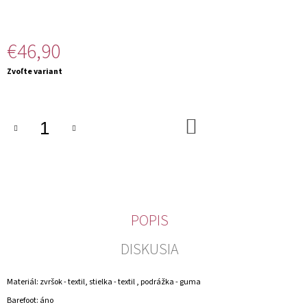
M
E
€46,90
Jednotková
Zvoľte variant
cena:
DO
KOŠÍKA
POPIS
DISKUSIA
Materiál: zvršok - textil, stielka - textil , podrážka - guma
Barefoot: áno