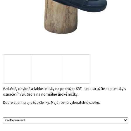
Á
J
S
Ť
?
HĽADAŤ
Vzdušné, ohybné a ľahké tenisky na podrážke SBF - teda sú užšie ako tenisky s
O
označením BF. Sedia na normálne široké nôžky.
D
P
Dobre utiahnu aj užšie členky. Majú rovnú vyberateľnú stielku.
O
R
Ú
Č
A