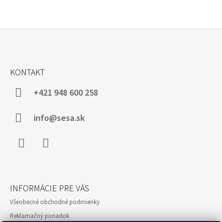
Z
Á
KONTAKT
P
Ä
+421 948 600 258
T
I
info@sesa.sk
E
Facebook
Instagram
INFORMÁCIE PRE VÁS
Všeobecné obchodné podmienky
Reklamačný poriadok