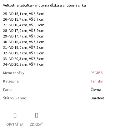
Veľkostná tabuľka - vnútorná dĺžka a vnútorná šírka
25 - VD 15,1 cm, VŠ 6,5 cm
26 - VD 15,7 cm, VŠ 6,7 cm
27 - VD 16,4 cm, VŠ 6,8 cm
28 - VD 17,0 cm, VŠ 6,9 cm
29 - VD 17,7 cm, VŠ 7,0 cm
30 - VD 18,4 cm, VŠ 7,1 cm
31 - VD 19,0 cm, VŠ 7,2 cm
32 - VD 19,7 cm, VŠ 7,3 cm
33 - VD 20,3 cm, VŠ 7,5 cm
34 - VD 20,8 cm, VŠ 7,7 cm
Meno značky
:
PEGRES
Kategória
:
Tenisky
Farba
:
Čierna
Štýl obúvania
:
Barefoot
OPÝTAŤ SA
ZDIEĽAŤ