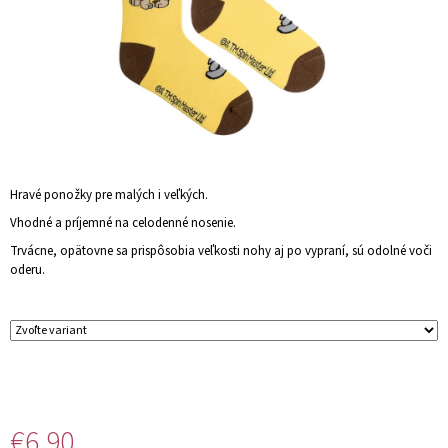
Á
J
S
Ť
?
Hravé ponožky pre malých i veľkých.
Vhodné a príjemné na celodenné nosenie.
HĽADAŤ
Trvácne, opätovne sa prispôsobia veľkosti nohy aj po vypraní, sú odolné voči
oderu.
O
D
P
O
R
Ú
Č
€6,90
A