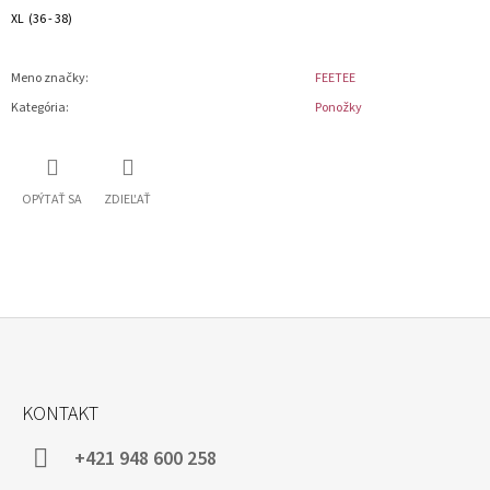
XL (36 - 38)
Meno značky
:
FEETEE
Kategória
:
Ponožky
OPÝTAŤ SA
ZDIEĽAŤ
Z
Á
KONTAKT
P
Ä
+421 948 600 258
T