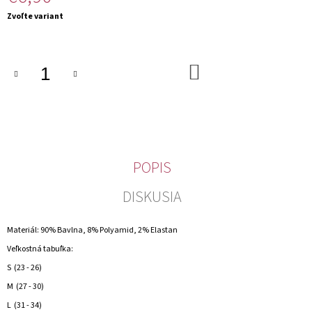
M
Jednotková
Zvoľte variant
E
cena:
DO
KOŠÍKA
POPIS
DISKUSIA
Materiál: 90% Bavlna, 8% Polyamid, 2% Elastan
Veľkostná tabuľka:
S (23 - 26)
M (27 - 30)
L (31 - 34)