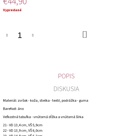
€44,90
M
E
Jednotková
Vypredané
cena:
DO
KOŠÍKA
POPIS
DISKUSIA
Materiál: zvršok - koža, stielka - textil, podrážka - guma
Barefoot: áno
Veľkostná tabuľka - vnútorná dĺžka a vnútorná šírka
21 - VD 13,4 cm, VŠ 5,9cm
22 - VD 13,9 cm, VŠ 6,0cm