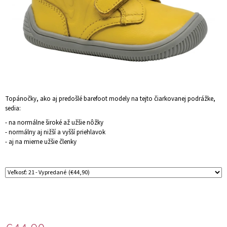
Á
J
S
Ť
?
Topánočky, ako aj predošlé barefoot modely na tejto čiarkovanej podrážke,
sedia:
HĽADAŤ
- na normálne široké až užšie nôžky
- normálny aj nižší a vyšší priehlavok
- aj na mierne užšie členky
O
D
P
O
R
Ú
Č
A