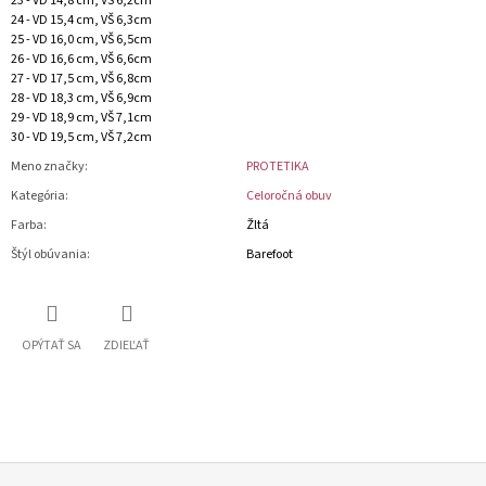
23 - VD 14,8 cm, VŠ 6,2cm
24 - VD 15,4 cm, VŠ 6,3cm
25 - VD 16,0 cm, VŠ 6,5cm
26 - VD 16,6 cm, VŠ 6,6cm
27 - VD 17,5 cm, VŠ 6,8cm
28 - VD 18,3 cm, VŠ 6,9cm
29 - VD 18,9 cm, VŠ 7,1cm
30 - VD 19,5 cm, VŠ 7,2cm
Meno značky
:
PROTETIKA
Kategória
:
Celoročná obuv
Farba
:
Žltá
Štýl obúvania
:
Barefoot
OPÝTAŤ SA
ZDIEĽAŤ