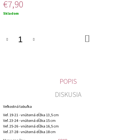
€7,90
M
E
Jednotková
Skladom
cena:
DO
KOŠÍKA
POPIS
DISKUSIA
Veľkostná tabuľka
Veľ. 19-21 - vnútorná dĺžka 13,5 cm
Veľ. 23-24 - vnútorná dĺžka 15 cm
Veľ. 25-26 - vnútorná dĺžka 16,5 cm
Veľ. 27-28 - vnútorná dĺžka 18 cm