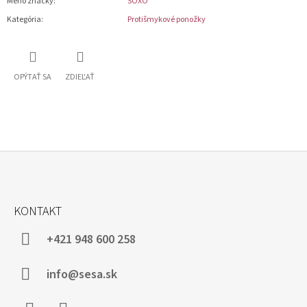
Meno značky
:
SOXO
Kategória
:
Protišmykové ponožky
OPÝTAŤ SA
ZDIEĽAŤ
Z
Á
KONTAKT
P
Ä
+421 948 600 258
T
I
info@sesa.sk
E