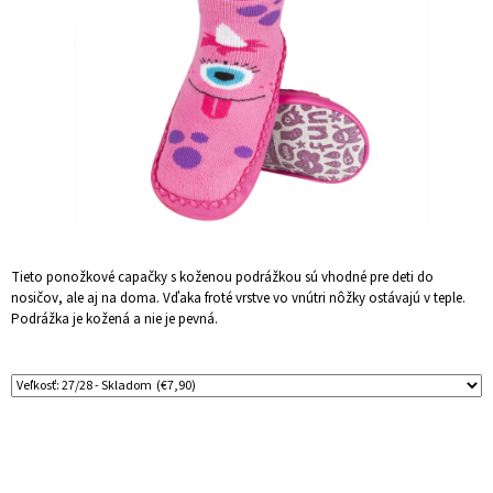
Á
J
S
Ť
?
HĽADAŤ
Tieto ponožkové capačky s koženou podrážkou sú vhodné pre deti do
nosičov, ale aj na doma. Vďaka froté vrstve vo vnútri nôžky ostávajú v teple.
Podrážka je kožená a nie je pevná.
O
D
P
O
R
Ú
Č
A