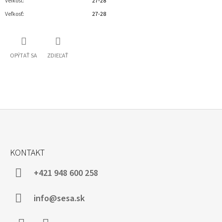
Veľkosť
:
27-28
Veľkosť
:
27-28
OPÝTAŤ SA
ZDIEĽAŤ
Z
Á
KONTAKT
P
Ä
+421 948 600 258
T
I
info@sesa.sk
E