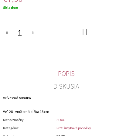
M
Jednotková
Skladom
E
cena:
DO
KOŠÍKA
POPIS
DISKUSIA
Veľkostná tabuľka
Veľ. 28 - vnútorná dĺžka 18 cm
Meno značky
:
SOXO
Kategória
:
Protišmykové ponožky