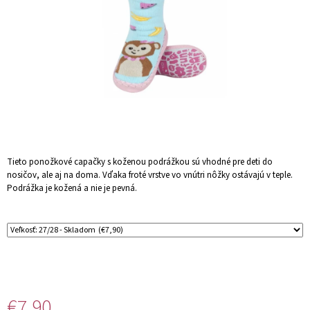
Á
J
S
Ť
?
HĽADAŤ
Tieto ponožkové capačky s koženou podrážkou sú vhodné pre deti do
nosičov, ale aj na doma. Vďaka froté vrstve vo vnútri nôžky ostávajú v teple.
Podrážka je kožená a nie je pevná.
O
D
P
O
R
Ú
Č
€7,90
A