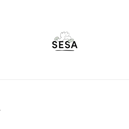
ČO POTREBUJETE NÁJSŤ?
HĽADAŤ
ODPORÚČAME
A