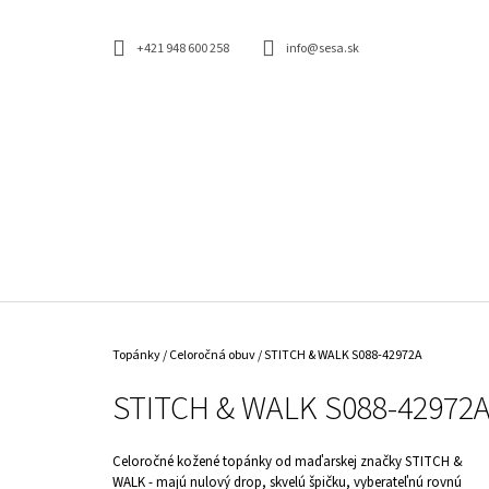
K
Prejsť
na
O
SPÄŤ
SPÄŤ
obsah
+421 948 600 258
info@sesa.sk
DO
DO
Š
OBCHODU
OBCHODU
Í
K
Domov
Topánky
/
Celoročná obuv
/
STITCH & WALK S088-42972A
STITCH & WALK S088-42972
Celoročné kožené topánky od maďarskej značky STITCH &
WALK - majú nulový drop, skvelú špičku, vyberateľnú rovnú