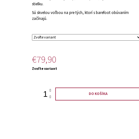
stielku.
Sú skvelou voľbou na pre tých, ktorí s barefoot obúvaním
začínajú.
€79,90
Jednotková
Zvoľte variant
cena:
DO KOŠÍKA