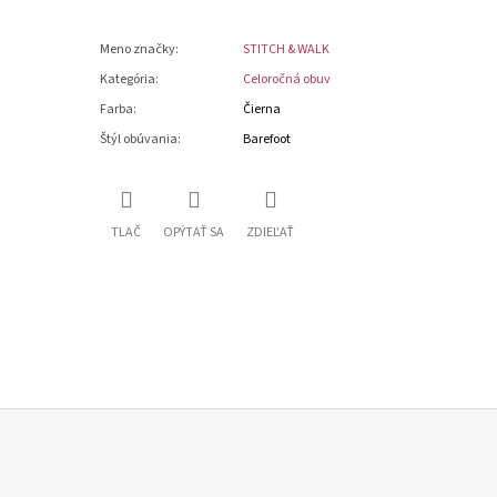
Meno značky
:
STITCH & WALK
Kategória
:
Celoročná obuv
Farba
:
Čierna
Štýl obúvania
:
Barefoot
TLAČ
OPÝTAŤ SA
ZDIEĽAŤ