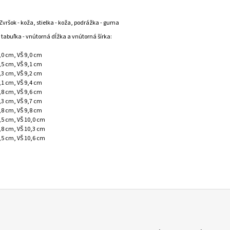
Zvršok - koža, stielka - koža, podrážka - guma
 tabuľka - vnútorná dĺžka a vnútorná šírka:
3,0 cm, VŠ 9,0 cm
3,5 cm, VŠ 9,1 cm
4,3 cm, VŠ 9,2 cm
5,1 cm, VŠ 9,4 cm
5,8 cm, VŠ 9,6 cm
6,3 cm, VŠ 9,7 cm
6,8 cm, VŠ 9,8 cm
7,5 cm, VŠ 10,0 cm
8,8 cm, VŠ 10,3 cm
9,5 cm, VŠ 10,6 cm