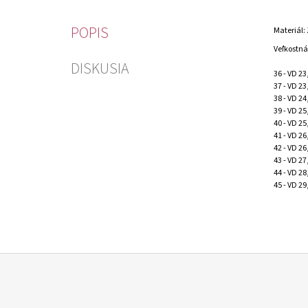
POPIS
Materiál: 
Veľkostná
DISKUSIA
36 - VD 2
37 - VD 2
38 - VD 2
39 - VD 2
40 - VD 2
41 - VD 2
42 - VD 2
43 - VD 2
44 - VD 2
45 - VD 2
Z
Á