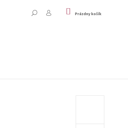
NÁKUPNÝ
HĽADAŤ
KOŠÍK
Prázdny košík
PRIHLÁSENIE