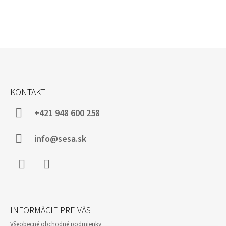
Z
Á
KONTAKT
P
Ä
+421 948 600 258
T
I
info@sesa.sk
E
Facebook
Instagram
INFORMÁCIE PRE VÁS
Všeobecné obchodné podmienky