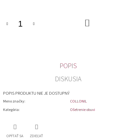
cena:
M
E
DO
KOŠÍKA
POPIS
DISKUSIA
POPIS PRODUKTU NIE JE DOSTUPNÝ
Meno značky
:
COLLONIL
Kategória
:
Ošetrenie obuvi
OPÝTAŤ SA
ZDIEĽAŤ