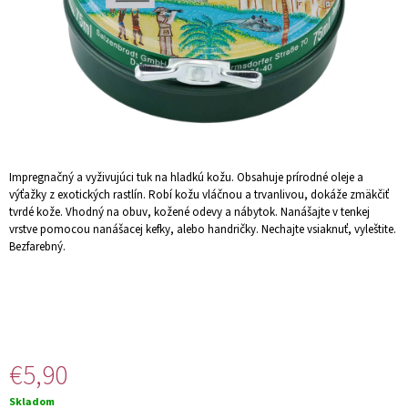
Á
J
S
Ť
?
Impregnačný a vyživujúci tuk na hladkú kožu. Obsahuje prírodné oleje a
výťažky z exotických rastlín. Robí kožu vláčnou a trvanlivou, dokáže zmäkčiť
HĽADAŤ
tvrdé kože. Vhodný na obuv, kožené odevy a nábytok. Nanášajte v tenkej
vrstve pomocou nanášacej kefky, alebo handričky. Nechajte vsiaknuť, vyleštite.
Bezfarebný.
O
D
P
O
R
€5,90
Ú
Č
Jednotková
Skladom
A