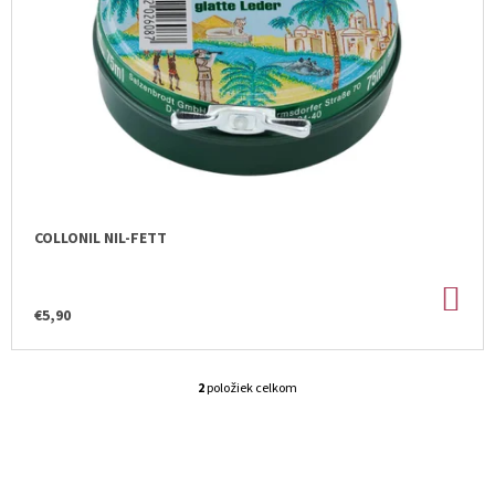
COLLONIL NIL-FETT
DO
KOŠ
€5,90
2
položiek celkom
O
V
L
Á
D