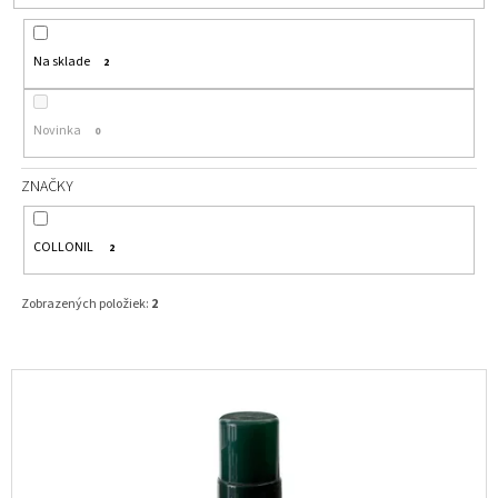
E
Á
P
J
Na sklade
R
2
S
O
Ť
D
Novinka
0
?
U
K
ZNAČKY
T
O
COLLONIL
2
HĽADAŤ
V
Zobrazených položiek:
2
O
D
V
P
Ý
O
R
P
Ú
I
Č
S
A