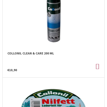
M
P
E
R
O
D
U
K
T
O
COLLONIL CLEAN & CARE 200 ML
V
DO
KOŠ
€10,90